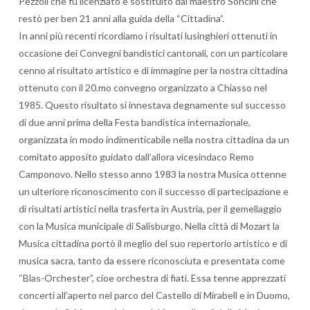
Pezzoli che fu licenziato e sostituito dal maestro Soncini che
restò per ben 21 anni alla guida della “Cittadina”.
In anni più recenti ricordiamo i risultati lusinghieri ottenuti in
occasione dei Convegni bandistici cantonali, con un particolare
cenno al risultato artistico e di immagine per la nostra cittadina
ottenuto con il 20.mo convegno organizzato a Chiasso nel
1985. Questo risultato si innestava degnamente sul successo
di due anni prima della Festa bandistica internazionale,
organizzata in modo indimenticabile nella nostra cittadina da un
comitato apposito guidato dall’allora vicesindaco Remo
Camponovo. Nello stesso anno 1983 la nostra Musica ottenne
un ulteriore riconoscimento con il successo di partecipazione e
di risultati artistici nella trasferta in Austria, per il gemellaggio
con la Musica municipale di Salisburgo. Nella città di Mozart la
Musica cittadina portò il meglio del suo repertorio artistico e di
musica sacra, tanto da essere riconosciuta e presentata come
“Blas-Orchester”, cioe orchestra di fiati. Essa tenne apprezzati
concerti all’aperto nel parco del Castello di Mirabell e in Duomo,