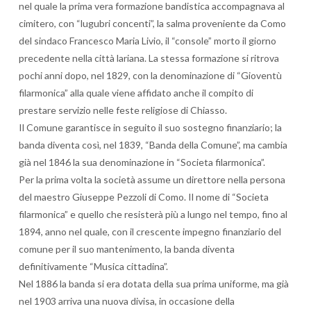
nel quale la prima vera formazione bandistica accompagnava al
cimitero, con “lugubri concenti”, la salma proveniente da Como
del sindaco Francesco Maria Livio, il “console” morto il giorno
precedente nella città lariana. La stessa formazione si ritrova
pochi anni dopo, nel 1829, con la denominazione di “Gioventù
filarmonica” alla quale viene affidato anche il compito di
prestare servizio nelle feste religiose di Chiasso.
Il Comune garantisce in seguito il suo sostegno finanziario; la
banda diventa così, nel 1839, “Banda della Comune”, ma cambia
già nel 1846 la sua denominazione in “Societa filarmonica”.
Per la prima volta la società assume un direttore nella persona
del maestro Giuseppe Pezzoli di Como. Il nome di “Societa
filarmonica” e quello che resisterà più a lungo nel tempo, fino al
1894, anno nel quale, con il crescente impegno finanziario del
comune per il suo mantenimento, la banda diventa
definitivamente “Musica cittadina”.
Nel 1886 la banda si era dotata della sua prima uniforme, ma già
nel 1903 arriva una nuova divisa, in occasione della