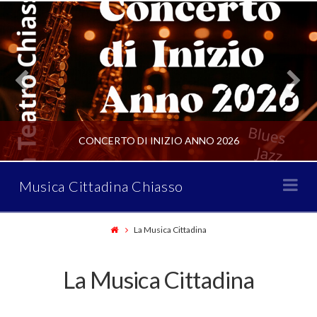
CONCERTO DI INIZIO ANNO 2026
Musica
Na
Musica Cittadina Chiasso
Cittadina
CONCERTI CSO
La Musica Cittadina
JANUARY 2, 2026
Chiasso
La Musica Cittadina