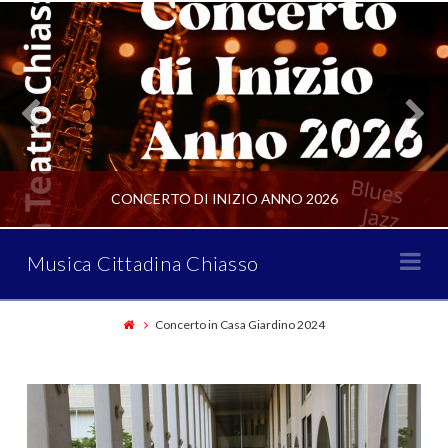
CONCERTO DI INIZIO ANNO 2026
Musica
Na
Musica Cittadina Chiasso
Cittadina
CONCERTI CSO
Concerto in Casa Giardino 2024
JANUARY 2, 2026
Chiasso