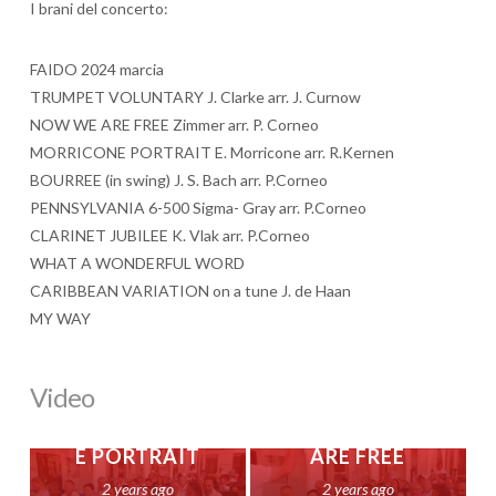
I brani del concerto:
FAIDO 2024 marcia
TRUMPET VOLUNTARY J. Clarke arr. J. Curnow
NOW WE ARE FREE Zimmer arr. P. Corneo
MORRICONE PORTRAIT E. Morricone arr. R.Kernen
BOURREE (in swing) J. S. Bach arr. P.Corneo
PENNSYLVANIA 6-500 Sigma- Gray arr. P.Corneo
CLARINET JUBILEE K. Vlak arr. P.Corneo
WHAT A WONDERFUL WORD
CARIBBEAN VARIATION on a tune J. de Haan
MY WAY
Video
MORRICON
NOW WE
E PORTRAIT
ARE FREE
2 years ago
2 years ago